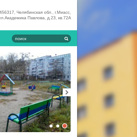
456317, Челябинская обл., г.Миасс,
ул.Академика Павлова, д.23, кв.72А