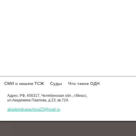
СМИ о нашем ТСЖ
Суды
Что такое ОДН
Адрес: РФ, 456317, Челябинская обл., г.Миасс,
ул.Академика Павлова, д.23, кв.72А
akademikapavlova23@mail.ru